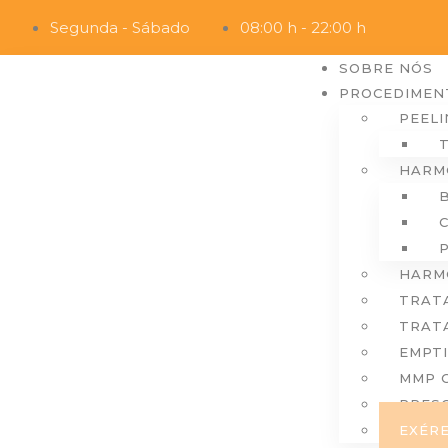
Segunda - Sábado
08:00 h - 22:00 h
SOBRE NÓS
PROCEDIMEN
PEELI
HARM
HARM
TRAT
TRAT
EMPTI
MMP 
PRESC
EXÉRE