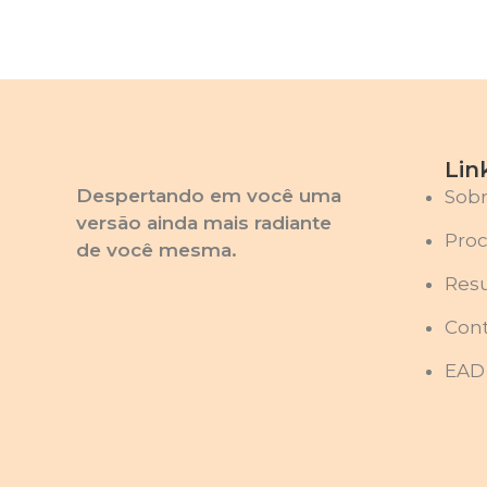
Lin
Despertando em você uma
Sob
versão ainda mais radiante
Pro
de você mesma.
Res
Con
EAD